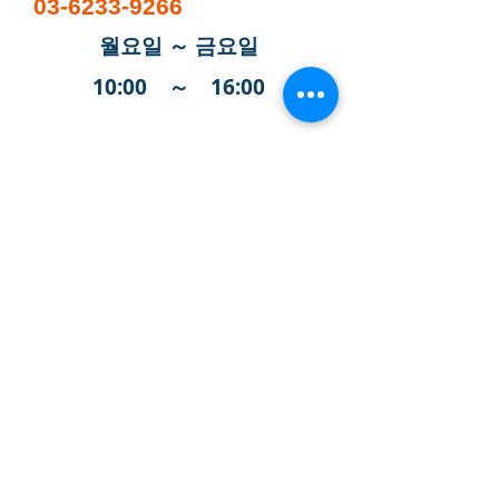
03-6233-9266
월요일 ～ 금요일
10:00 ～ 16:00
わたしたちの活動
支援・協力のお願い
団体概要
お知らせ
お
問い合わせ
​ブログ
​アムダ通訳ラインについて、
何かご不明な点などございましたら、
お電話にてお問い合わせ下さい。
（平日 10：00～16：00）​
お問合せ 090-3359-8324