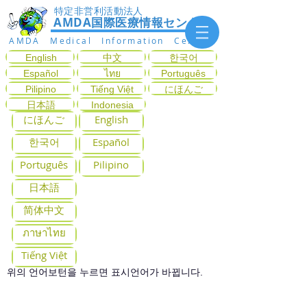
特定非営利活動法人
AMDA国際医療情報センター
AMDA Medical Information Center
English
中文
한국어
Español
ไทย
Português
Pilipino
Tiếng Việt
にほんご
日本語
Indonesia
にほんご
English
한국어
Español
Português
Pilipino
日本語
简体中文
ภาษาไทย
Tiếng Việt
위의 언어보턴을 누르면 표시언어가 바뀝니다.
증상에 따라 진료과목을 찾