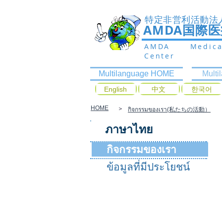
特定非営利活動法
AMDA国際
AMDA Medic
Center
Multilanguage HOME
Mult
English
中文
한국어
HOME
＞
กิจกรรมของเรา(
私たちの活動）
ภาษาไทย
กิจกรรมของเรา
ข้อมูลที่มีประโยชน์