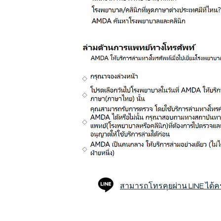
สามารถโทรคุยผ่าน LINE ได้คร