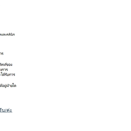
ับ/ค่ะ