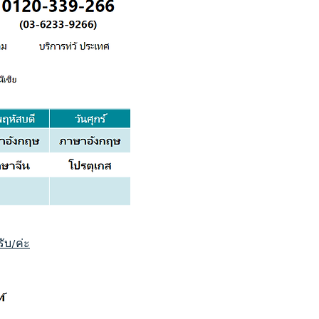
ับ/ค่ะ