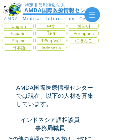
特定非営利活動法人
AMDA国際医療情報センター
AMDA Medical Information Center
English
中文
한국어
Español
ไทย
Português
Pilipino
Tiếng Việt
にほんご
日本語
Indonesia
人材募集
​AMDA国際医療情報センター
では現在、以下の人材を
募集
しています。
インドネシア語相談員
事務局職員
その他の言語ができる方は、ぜひご