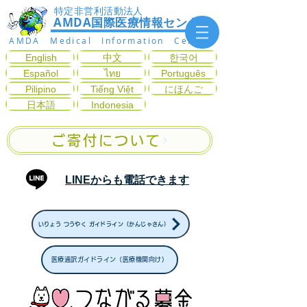
特定非営利活動法人
AMDA国際医療情報センター
AMDA Medical Information Center
English
中文
한국어
Español
ไทย
Português
Pilipino
Tiếng Việt
にほんご
日本語
Indonesia
ご寄付について
LINEからも電話できます
いりょう つうやく ガイドライン（かんじゃさん）
医療通訳ガイドライン（医療機関向け）