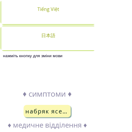
Tiếng Việt
日本語
нажміть кнопку для зміни мови
пошук лікаря за
симптомом
♦ симптоми ♦
набряк ясен,кровотеча ясен
♦ медичне відділення ♦