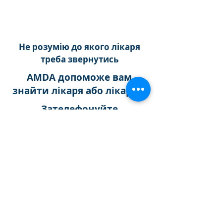
пошук лікаря за симптомом
Не розумію до якого лікаря
треба звернутись
AMDA допоможе вам
знайти лікаря або лікарню
Зателефонуйте
03-6233-9266
З понеділка по п*ятницю
10:00 ～ 16:00
わたしたちの活動