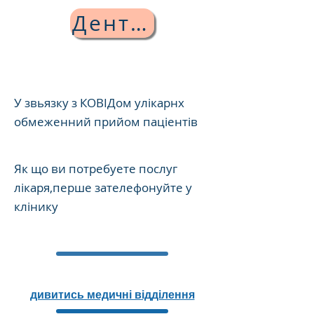
Дентологія
У звьязку з КОВІДом улікарнх
обмеженний прийом паціентів
Як що ви потребуете послуг
лікаря,перше зателефонуйте у
клінику
дивитись медичні відділення