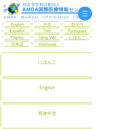
特定非営利活動法人
AMDA国際医療情報センター
AMDA Medical Information Center
English
中文
한국어
Español
ไทย
Português
Pilipino
Tiếng Việt
にほんご
日本語
Indonesia
にほんご
English
简体中文