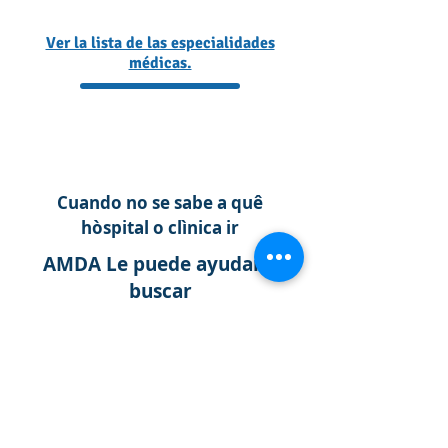
Ver la lista de las especialidades
médicas.
Búsqueda de la especialidad de acuerdo a los
síntomas
Cuando no se sabe a quê
hòspital o clìnica ir
AMDA Le puede ayudar a
buscar
Llame por favor
03-6233-9266