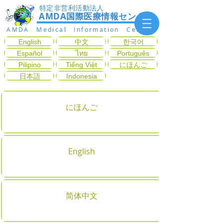
特定非営利活動法人
AMDA国際医療情報センター
AMDA Medical Information Center
English
中文
한국어
Español
ไทย
Português
Pilipino
Tiếng Việt
にほんご
日本語
Indonesia
にほんご
English
简体中文