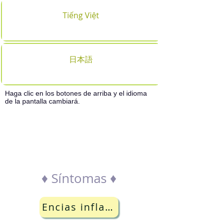
Tiếng Việt
日本語
Haga clic en los botones de arriba y el idioma
de la pantalla cambiará.
Búsqueda de la
especialidad de acuerdo
a los síntomas
♦ Síntomas ♦
Encias inflamadas ・ Sangrado