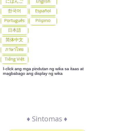
にほんご
English
한국어
Español
Português
Pilipino
日本語
简体中文
ภาษาไทย
Tiếng Việt
I-click ang mga pindutan ng wika sa itaas at
magbabago ang display ng wika
Paghahanap ng
departamento ayon sa
mga sintomas
♦ Sintomas ♦