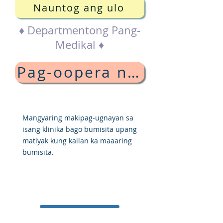
Nauntog ang ulo
♦ Departmentong Pang-
Medikal ♦
Pag-oopera ng utak
Mangyaring makipag-ugnayan sa
isang klinika bago bumisita upang
matiyak kung kailan ka maaaring
bumisita.