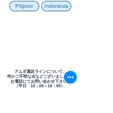
Pilipino
Indonesia
わたしたちの活動
支援・協力のお願い
団体概要
お知らせ
お
問い合わせ
​ブログ
​アムダ通訳ラインについて、
何かご不明な点などございましたら、
お電話にてお問い合わせ下さい。
（平日 10：00～16：00）​
お問合せ 090-3359-8324