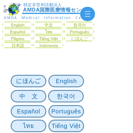
特定非営利活動法人
AMDA国際医療情報センター
AMDA Medical Information Center
English
中文
한국어
Español
ไทย
Português
Pilipino
Tiếng Việt
にほんご
日本語
Indonesia
ようこそAMDA国際医
療情報センターへ
English
にほんご
中 文
한국어
Español
Português
ไทย
Tiếng Việt