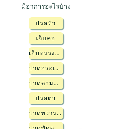
มีอาการอะไรบ้าง
ปวดหัว
เจ็บคอ
เจ็บทรวงอก
ปวดกระเพาะ・ปวดท้อง
ปวดตามข้อ คอ・ไหล่・บั้นเอว・เข่า
ปวดตา
ปวดทวารหนัก・มีเลือดออกจากทวารหนัก
ปวดขัดตอนปัสสาวะ