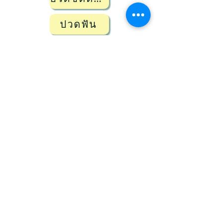
ปวดฟัน
เข้าดูรายการแผนกตรวจโรค
เลือกตรวจกับแผนกโรคที่ตรงกับอาการ
わたしたちの活動
支援・協力のお願い
団体概要
お知らせ
お
問い合わせ
​ブログ
​アムダ通訳ラインについて、