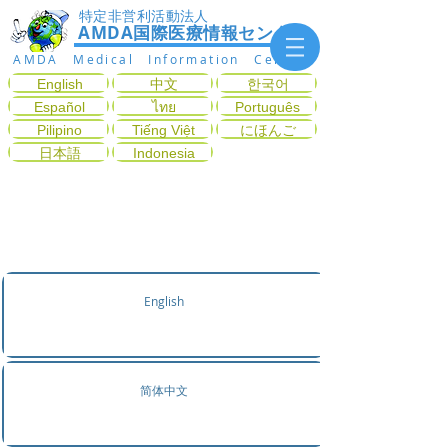
特定非営利活動法人
AMDA国際医療情報センター
AMDA Medical Information Center
English
中文
한국어
Español
ไทย
Português
Pilipino
Tiếng Việt
にほんご
日本語
Indonesia
症状から診療科目を探す
English
简体中文