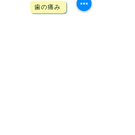
歯の痛み
診療科目リストを見る
症状から診療科目を探す
わたしたちの活動
支援・協力のお願い
団体概要
お知らせ
お
問い合わせ
​ブログ
​アムダ通訳ラインについて、
何かご不明な点などございましたら、