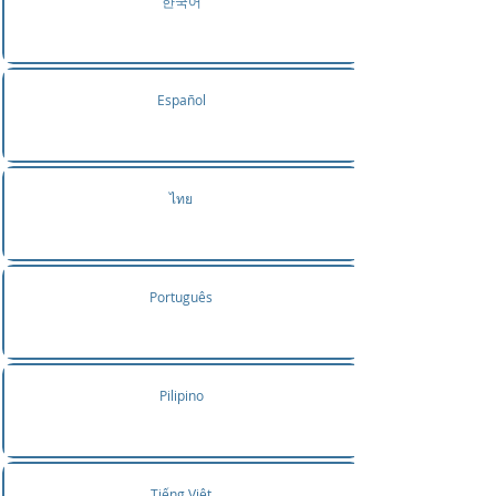
한국어
Español
ไทย
Português
Pilipino
Tiếng Việt