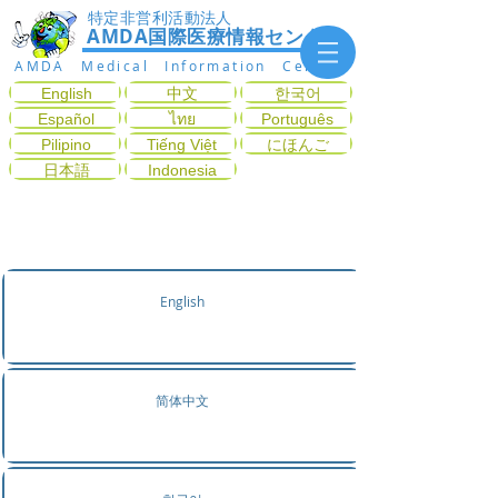
特定非営利活動法人
AMDA国際医療情報センター
AMDA Medical Information Center
English
中文
한국어
Español
ไทย
Português
Pilipino
Tiếng Việt
にほんご
日本語
Indonesia
症状から診療科目を探す
English
简体中文