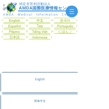
特定非営利活動法人
AMDA国際医療情報センター
AMDA Medical Information Center
English
中文
한국어
Español
ไทย
Português
Pilipino
Tiếng Việt
にほんご
日本語
Indonesia
Tìm kiếm khoa khám từ
các triệu chứng
English
简体中文