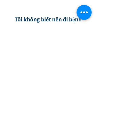
Tôi không biết nên đi bệnh
viện / phòng khám nào
AMDA sẽ hỗ trợ bạn tìm
kiếm
Hãy gọi điện thoại cho
chúng tôi
03-6233-9266
Từ thứ hai ~ thứ sáu
10:00 ～ 16:00
わたしたちの活動