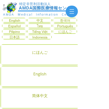
特定非営利活動法人
AMDA国際医療情報センター
AMDA Medical Information Center
English
中文
한국어
Español
ไทย
Português
Pilipino
Tiếng Việt
にほんご
日本語
Indonesia
にほんご
English
简体中文