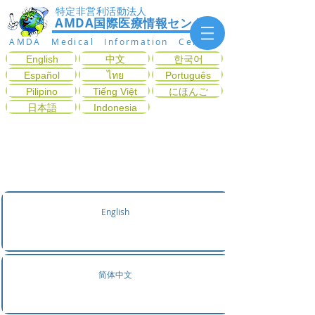
特定非営利活動法人
AMDA国際医療情報センター
AMDA Medical Information Center
English
中文
한국어
Español
ไทย
Português
Pilipino
Tiếng Việt
にほんご
日本語
Indonesia
症状から診療科目を探す
English
简体中文