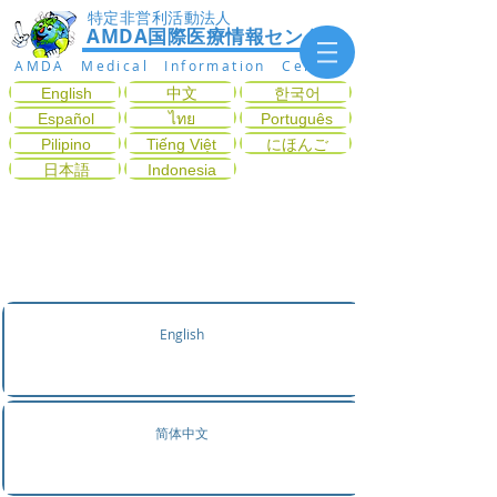
特定非営利活動法人
AMDA国際医療情報センター
AMDA Medical Information Center
English
中文
한국어
Español
ไทย
Português
Pilipino
Tiếng Việt
にほんご
日本語
Indonesia
症状から診療科目を探す
English
简体中文