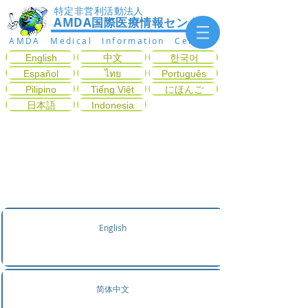
特定非営利活動法人
AMDA国際医療情報センター
AMDA Medical Information Center
English
中文
한국어
Español
ไทย
Português
Pilipino
Tiếng Việt
にほんご
日本語
Indonesia
しょうじょうから しんり
ょうかもくを さがす
English
简体中文