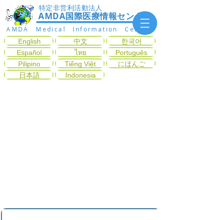
特定非営利活動法人
AMDA国際医療情報センター
AMDA Medical Information Center
English
中文
한국어
Español
ไทย
Português
Pilipino
Tiếng Việt
にほんご
日本語
Indonesia
เลือกตรวจกับแผนกโรคที่
ตรงกับอาการ