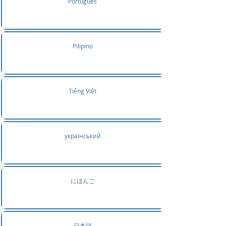
Português
Pilipino
Tiếng Việt
український
にほんご
日本語