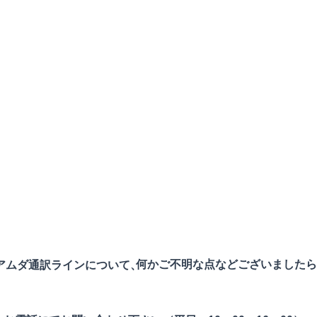
ニュースレター
プライバシーポリシ
AMDAグループ
他団体リンク集
何かご不明な点などございましたら
​アムダ通訳ラインについて、