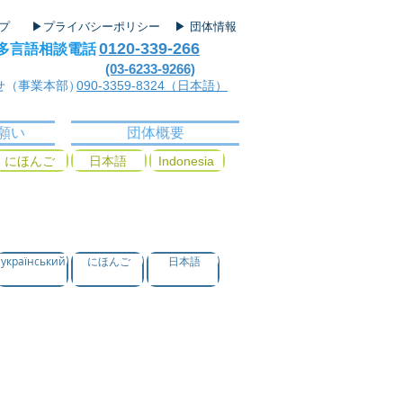
ップ
▶プライバシーポリシー
▶ 団体情報
0120-339-266
多言語相談電話
(03-6233-9266)
せ（事業本部）
090-3359-8324（日本語）
願い
団体概要
にほんご
日本語
Indonesia
український
にほんご
日本語