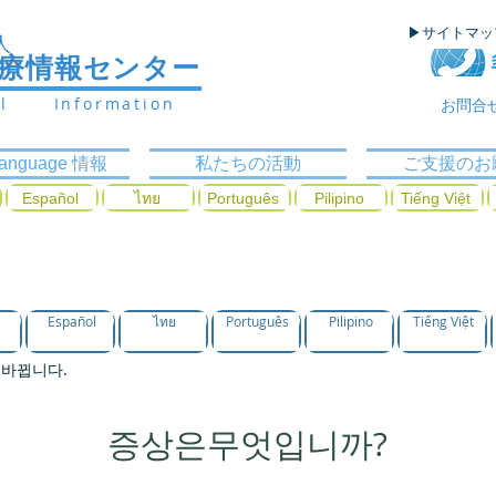
▶サイトマ
人
医療情報センター
al Information
お問合
ilanguage 情報
私たちの活動
ご支援のお
Español
ไทย
Português
Pilipino
Tiếng Việt
과목을 찾는다
Español
ไทย
Português
Pilipino
Tiếng Việt
 바뀝니다.
증상은무엇입니까?