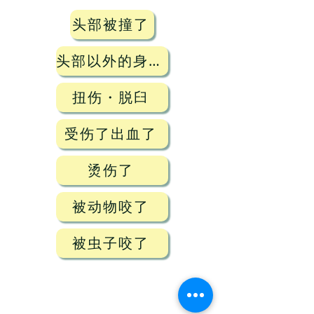
头部被撞了
头部以外的身子被撞了
扭伤・脱臼
受伤了出血了
烫伤了
被动物咬了
被虫子咬了