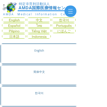
特定非営利活動法人
AMDA国際医療情報センター
AMDA Medical Information Center
English
中文
한국어
Español
ไทย
Português
Pilipino
Tiếng Việt
にほんご
日本語
Indonesia
English
简体中文
한국어