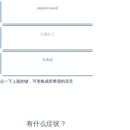
український
にほんご
日本語
点一下上面的键，可变换成所希望的语言
根据症状来找诊疗科目
有什么症状？