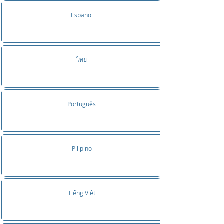
Español
ไทย
Português
Pilipino
Tiếng Việt