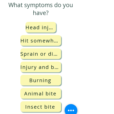
What symptoms do you
have?
Head injury
Hit somewhere in the body other than the head
Sprain or dislocation
Injury and bleeding
Burning
Animal bite
Insect bite