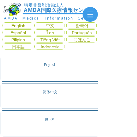
特定非営利活動法人
AMDA国際医療情報センター
AMDA Medical Information Center
English
中文
한국어
Español
ไทย
Português
Pilipino
Tiếng Việt
にほんご
日本語
Indonesia
English
简体中文
한국어