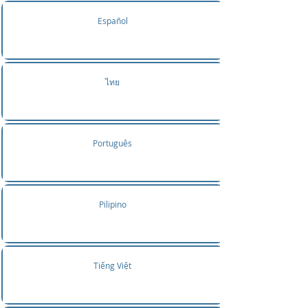
Español
ไทย
Português
Pilipino
Tiếng Việt