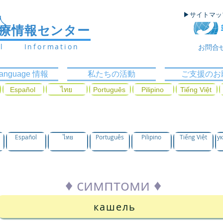
▶サイトマ
人
医療情報センター
al Information
お問合
ilanguage 情報
私たちの活動
ご支援のお
Español
ไทย
Português
Pilipino
Tiếng Việt
а симптомом
Español
ไทย
Português
Pilipino
Tiếng Việt
у
♦ симптоми ♦
кашель