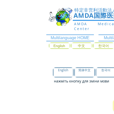
特定非営利活動法
AMDA国際
AMDA Medic
Center
Multilanguage HOME
Mult
English
中文
한국어
пошук лікаря з
English
简体中文
한국어
нажміть кнопку для зміни мови