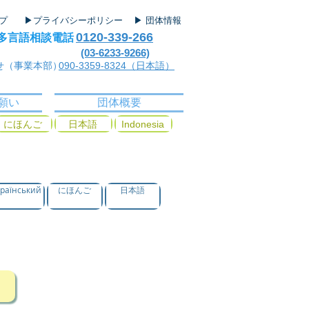
ップ
▶プライバシーポリシー
▶ 団体情報
0120-339-266
多言語相談電話
(03-6233-9266)
せ（事業本部）
090-3359-8324（日本語）
願い
団体概要
にほんご
日本語
Indonesia
країнський
にほんご
日本語