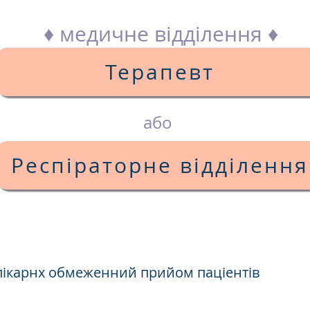
♦ медичне відділення ♦
Терапевт
або
Респіраторне відділення
улікарнх обмеженний прийом паціентів