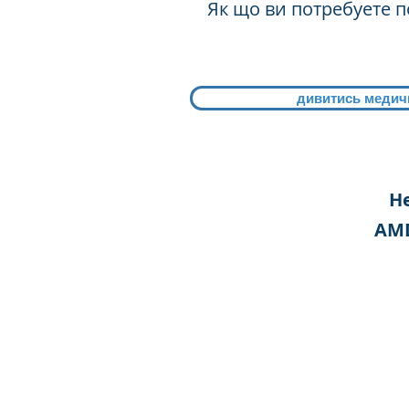
Як що ви потребуете п
дивитись медичн
Не
AMD