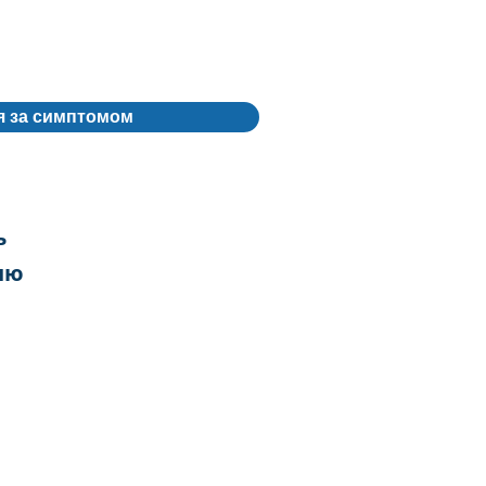
я за симптомом
ь
ню