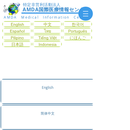
特定非営利活動法人
AMDA国際医療情報センター
AMDA Medical Information Center
English
中文
한국어
Español
ไทย
Português
Pilipino
Tiếng Việt
にほんご
日本語
Indonesia
증상에 따라 진료과목을 찾
는다.
English
简体中文