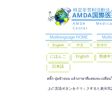
特定非営利活動法
AMDA国際
AMDA Medic
Center
Multilanguage HOME
Mult
English
中文
한국어
にほんご
English
简体中
日本語
คลิ๊ก ปุ่มข้างบน แล้วภาษาที่แสดงจะเปลี่ยนไ
上の言語ボタンをクリックすると表示言
เลือกตรวจกับแผนก