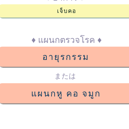
เจ็บคอ
♦ แผนกตรวจโรค ♦
อายุรกรรม
または
แผนกหู คอ จมูก