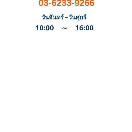
03-6233-9266
วันจันทร์ ~วันศุกร์
10:00 ～ 16:00
支援・協力のお願い
団体概要
賛助会員募集
団体について
寄付募集
メッセージ
役員・組織図
協力医募集