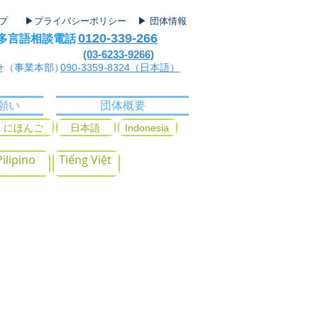
ップ
▶プライバシーポリシー
▶ 団体情報
0120-339-266
多言語相談電話
(03-6233-9266)
せ（事業本部）
090-3359-8324（日本語）
願い
団体概要
にほんご
日本語
Indonesia
Pilipino
Tiếng Việt