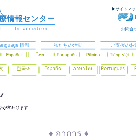
▶サイトマ
人
医療情報センター
al Information
お問合
ilanguage 情報
私たちの活動
ご支援のお
Español
ไทย
Português
Pilipino
Tiếng Việt
文
한국어
Español
ภาษาไทย
Português
ด้
語が変わります
โรคที่ตรงกับอาการ
♦ อาการ ♦