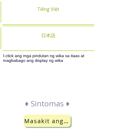
Tiếng Việt
日本語
I-click ang mga pindutan ng wika sa itaas at
magbabago ang display ng wika
Paghahanap ng
departamento ayon sa
mga sintomas
♦ Sintomas ♦
Masakit ang lalamunan