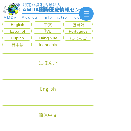
特定非営利活動法人
AMDA国際医療情報センター
AMDA Medical Information Center
English
中文
한국어
Español
ไทย
Português
Pilipino
Tiếng Việt
にほんご
日本語
Indonesia
にほんご
English
简体中文