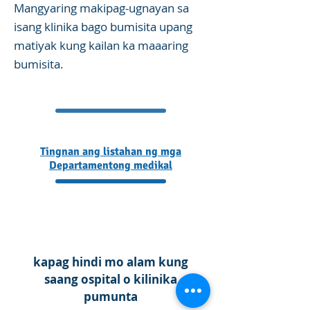
Mangyaring makipag-ugnayan sa
isang klinika bago bumisita upang
matiyak kung kailan ka maaaring
bumisita.
Tingnan ang listahan ng mga
Departamentong medikal
Paghahanap ng departamento ayon sa mga
sintomas
kapag hindi mo alam kung
saang ospital o kilinika
pumunta