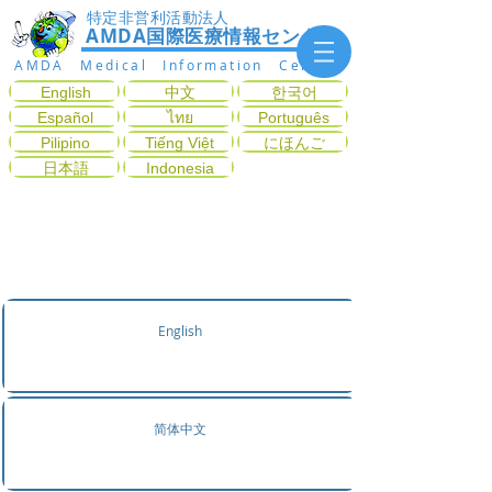
特定非営利活動法人
AMDA国際医療情報センター
AMDA Medical Information Center
English
中文
한국어
Español
ไทย
Português
Pilipino
Tiếng Việt
にほんご
日本語
Indonesia
症状から診療科目を探す
English
简体中文