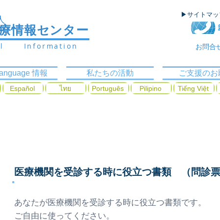
▶サイトマ
人
医療情報センター
al Information
お問合
ilanguage 情報
私たちの活動
ご支援のお
Español
ไทย
Português
Pilipino
Tiếng Việt
​役に立つ情報
医療機関を受診する時に役立つ書類 （問診
あなたが医療機関を受診する時に役立つ書類です。
ご自由に使ってください。