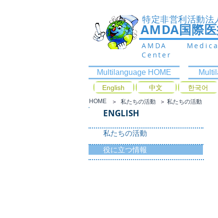
特定非営利活動法
AMDA国際
AMDA Medic
Center
Multilanguage HOME
Mult
English
中文
한국어
HOME
＞
​私たちの活動
＞
​私たちの活動
ENGLISH
私たちの活動
役に立つ情報