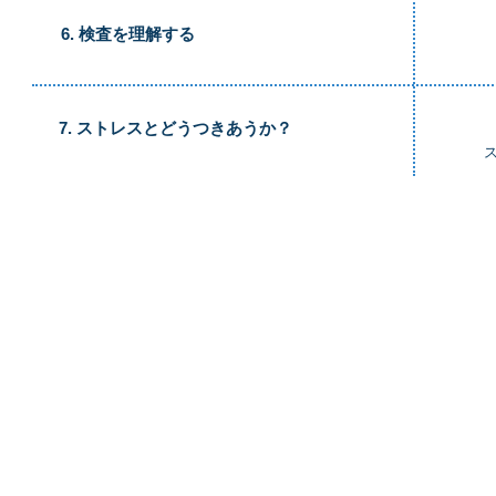
​6. 検査を理解する
​7. ストレスとどうつきあうか？
支援・協力のお願い
団体概要
賛助会員募集
団体について
寄付募集
メッセージ