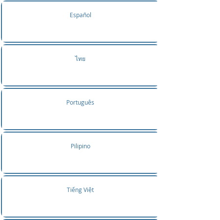
Español
ไทย
Português
Pilipino
Tiếng Việt