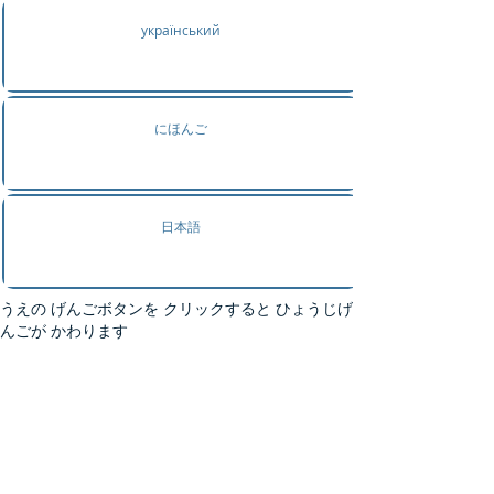
український
にほんご
日本語
うえの げんごボタンを クリックすると ひょうじげ
んごが かわります