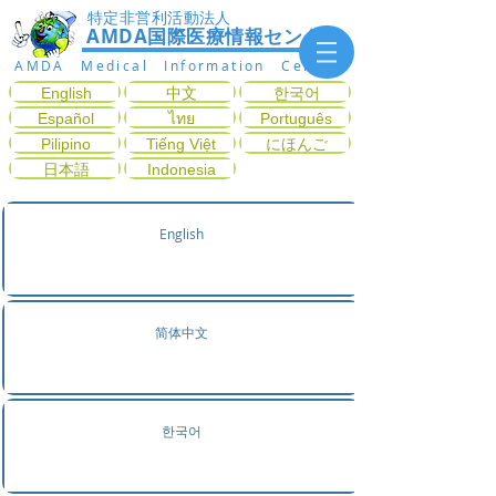
特定非営利活動法人
AMDA国際医療情報センター
AMDA Medical Information Center
English
中文
한국어
Español
ไทย
Português
Pilipino
Tiếng Việt
にほんご
日本語
Indonesia
English
简体中文
한국어