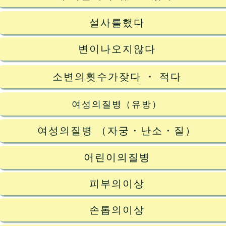
설사를했다
변이나오지않다
소변의횟수가잦다 ・ 적다
여성의질병（유방）
여성의질병 （자궁・난소・질）
어린이의질병
피부의이상
손톱의이상