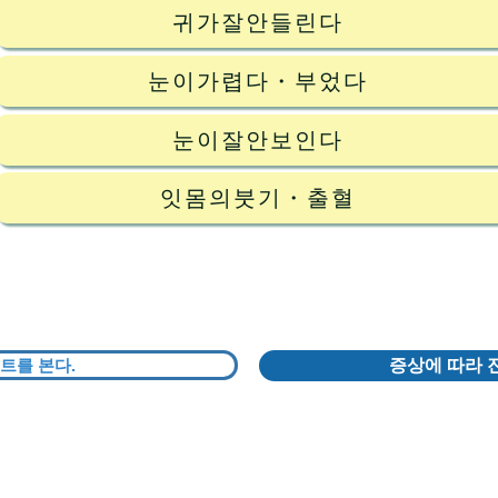
귀가잘안들린다
눈이가렵다・부었다
눈이잘안보인다
잇몸의붓기・출혈
트를 본다.
증상에 따라 