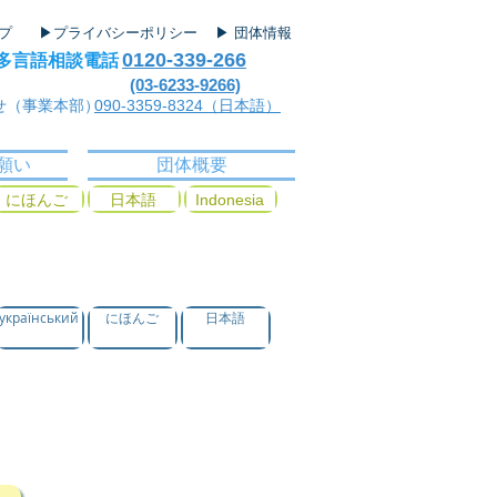
ップ
▶プライバシーポリシー
▶ 団体情報
0120-339-266
多言語相談電話
(03-6233-9266)
せ（事業本部）
090-3359-8324（日本語）
願い
団体概要
にほんご
日本語
Indonesia
український
にほんご
日本語