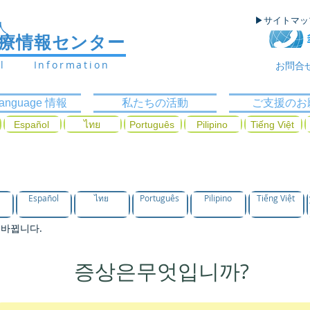
▶サイトマ
人
医療情報センター
al Information
お問合
ilanguage 情報
私たちの活動
ご支援のお
Español
ไทย
Português
Pilipino
Tiếng Việt
과목을 찾는다
Español
ไทย
Português
Pilipino
Tiếng Việt
 바뀝니다.
증상은무엇입니까?